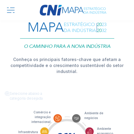
Home - Mapa Estratégico da
Pular para o Conteúdo principal
MAPA
ESTRATÉGICO
2023
DA INDÚSTRIA
2032
O CAMINHO PARA A NOVA INDÚSTRIA
Conheça os principais fatores-chave que afetam a
competitividade e o crescimento sustentável do setor
industrial.
Selecione abaixo a
categoria desejada
Comércio e
Ambiente de
integração
negócios
internacional
Ambiente
Infraestrutura
economico